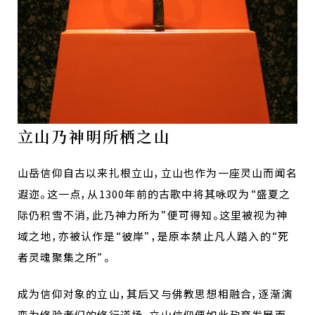
立山乃神明所栖之山
山岳信仰自古以来扎根立山，立山也作为一座灵山而闻名
遐迩。这一点，从1300年前的古歌中将其咏叹为“盛夏之
际仍积雪不消，此乃神力所为”便可得知。这里被视为神
域之地，亦被认作是“彼岸”，是原本禁止凡人踏入的“死
者灵魂聚集之所”。
成为信仰对象的立山，其后又与佛教思想相融合，逐渐演
变为修验者们的修行道场。立山信仰便如此孕育发展而