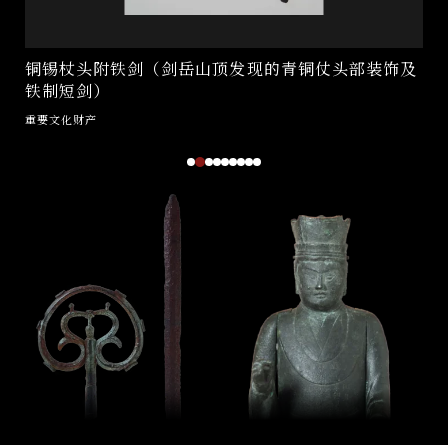
铜锡杖头附铁剑（剑岳山顶发现的青铜仗头部装饰及
铁制短剑）
重要文化财产