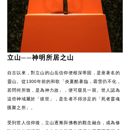
立山──神明所居之山
自古以來，對立山的山岳信仰便根深蒂固，是座著名的
靈山。從1300年前的和歌「炎夏酷暑臨，霜雪仍不化，
若問何所致，是為神力故」，便可窺見一斑。世人認為
這些神域屬於「彼世」，是生者不得涉足的「死者靈魂
匯聚之所」。
受到世人信仰後，立山逐漸與佛教的觀念融合，成為修