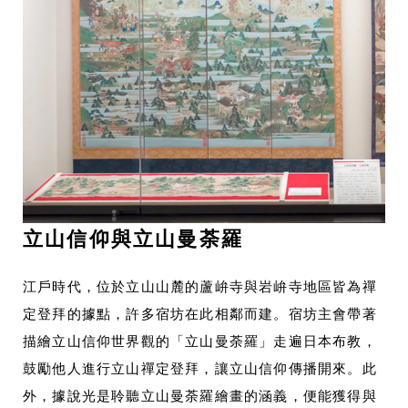
立山信仰與立山曼荼羅
江戶時代，位於立山山麓的蘆峅寺與岩峅寺地區皆為禪
定登拜的據點，許多宿坊在此相鄰而建。宿坊主會帶著
描繪立山信仰世界觀的「立山曼荼羅」走遍日本布教，
鼓勵他人進行立山禪定登拜，讓立山信仰傳播開來。此
外，據說光是聆聽立山曼荼羅繪畫的涵義，便能獲得與