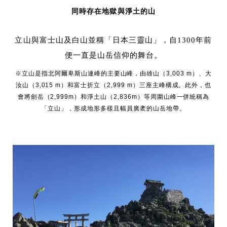
同時存在地獄與淨土的山
立山與富士山及白山並稱「日本三靈山」，自1300年前
便一直是山岳信仰的舞台。
※立山是指北阿爾卑斯山連峰的主要山峰，由雄山（3,003 m）、大
汝山（3,015 m）和富士折立（2,999 m）三座主峰構成。此外，也
會將劍岳（2,999m）和淨土山（2,836m）等周圍山峰一併統稱為
「立山」，形成地形多樣且幅員廣袤的山岳地帶。