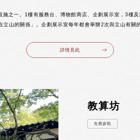
設施之一。1樓有服務台、博物館商店、企劃展示室，3樓及
在立山的關係」。企劃展示室每年都會舉辦2次與立山有關
詳情見此
教算坊
免費參觀