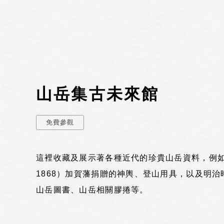
山岳集古未來館
免費參觀
這裡收藏及展示著各種近代的珍貴山岳資料，例如
1868）加賀藩捐贈的神輿、登山用具，以及明治時
山岳圖書、山岳相關膠捲等。