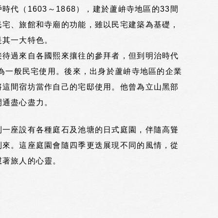
時代（1603～1868），建於蘆峅寺地區的33間
民宅、旅館和寺廟的功能，雖以民宅建築為基礎，
是其一大特色。
接待過來自各國熙來攘往的參拜者，但到明治時代
轉為一般民宅使用。後來，出身於蘆峅寺地區的企業
將這間宿坊當作自己的宅邸使用。他曾為立山黑部
開通盡心盡力。
到一座設有各種庭石及池塘的日式庭園，伴隨高聳
到來。這座庭園會隨四季更迭展現不同的風情，從
慰著旅人的心靈。