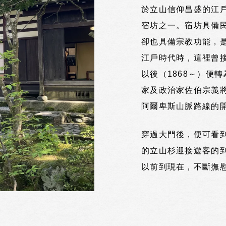
於立山信仰昌盛的江戶
宿坊之一。宿坊具備
卻也具備宗教功能，
江戶時代時，這裡曾
以後（1868～）便
家及政治家佐伯宗義
阿爾卑斯山脈路線的
穿過大門後，便可看
的立山杉迎接遊客的
以前到現在，不斷撫