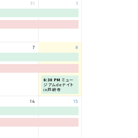
31
1
7
8
土
6:30 PM
ミュー
曜
ジアムdeナイト
日,
in芦峅寺
8
月
14
15
8th
2026