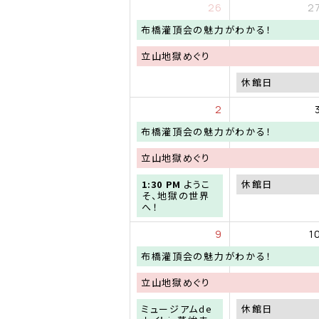
26
2
火
布橋灌頂会の魅力がわかる！
曜
日,
土
立山地獄めぐり
6
曜
月
日,
月
休館日
30th
7
曜
2026
月
日,
2
18th
7
2026
月
火
布橋灌頂会の魅力がわかる！
27th
曜
2026
日,
土
立山地獄めぐり
6
曜
月
日,
日
月
1:30 PM
ようこ
休館日
30th
7
曜
曜
そ、地獄の世界
2026
月
日,
日,
へ！
18th
8
8
2026
月
月
9
1
2nd
3rd
2026
2026
火
布橋灌頂会の魅力がわかる！
曜
日,
土
立山地獄めぐり
6
曜
月
日,
土
月
ミュージアムde
休館日
30th
7