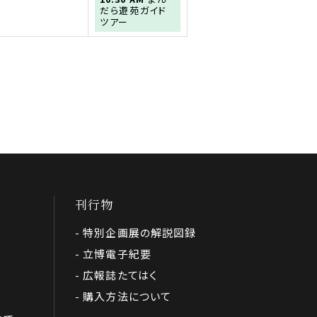
曜
だら遊苑ガイド
日,
ツアー
9
月
5th
2026
刊行物
特別企画展の解説図録
立博電子紀要
広報誌たてはく
購入方法について