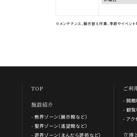
30th
7
曜
2026
月
日,
18th
8
2026
月
31st
※メンテナンス、展示替え作業、季節やイベント
2026
TOP
ご利
開館
施設紹介
観覧
教界ゾーン（展示館など）
アク
聖界ゾーン（遙望館など）
立博
遊界ゾーン（まんだら遊苑など）