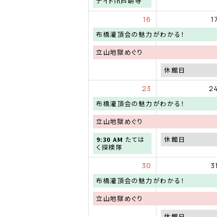
曜
曜
ナイトin芦峅寺
2026
月
日,
日,
18th
8
8
16
1
2026
月
月
8th
10th
火
布橋灌頂会の魅力がわかる！
2026
2026
曜
日,
土
立山地獄めぐり
6
曜
月
日,
月
休館日
30th
7
曜
2026
月
日,
23
2
18th
8
2026
月
火
布橋灌頂会の魅力がわかる！
17th
曜
2026
日,
土
立山地獄めぐり
6
曜
月
日,
日
月
9:30 AM
たては
休館日
30th
7
曜
曜
く探検隊
2026
月
日,
日,
18th
8
8
30
3
2026
月
月
23rd
24th
火
布橋灌頂会の魅力がわかる！
2026
2026
曜
日,
土
立山地獄めぐり
6
曜
月
日,
月
休館日