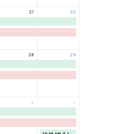
21
22
28
29
4
5
土
10:30 AM
まん