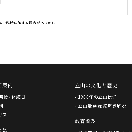
等で臨時休館する場合があります。
用案内
立山の文化と歴史
時間・休館日
1300年の立山信仰
料
立山曼荼羅 絵解き解説
セス
教育普及
とは