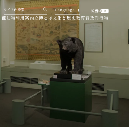
Language
・催し物
利用案内
立博とは
文化と歴史
教育普及
刊行物
English
简体中文
繁體中文
한국어