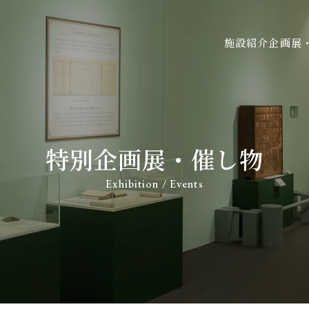
施設紹介
企画展
特別企画展・催し物
Exhibition / Events