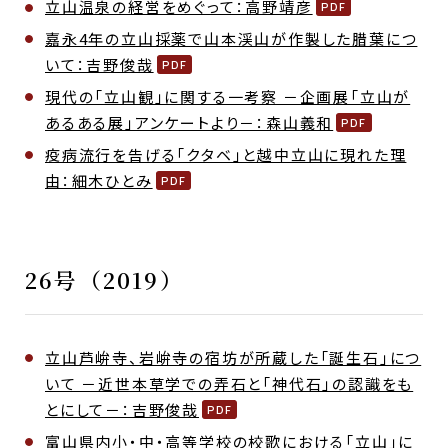
立山温泉の経営をめぐって：高野靖彦
嘉永4年の立山採薬で山本渓山が作製した腊葉につ
いて：吉野俊哉
現代の「立山観」に関する一考察 －企画展「立山が
あるある展」アンケートより－：森山義和
疫病流行を告げる「クタベ」と越中立山に現れた理
由：細木ひとみ
26号（2019）
立山芦峅寺、岩峅寺の宿坊が所蔵した「誕生石」につ
いて －近世本草学での弄石と「神代石」の認識をも
とにして－：吉野俊哉
富山県内小・中・高等学校の校歌における「立山」に