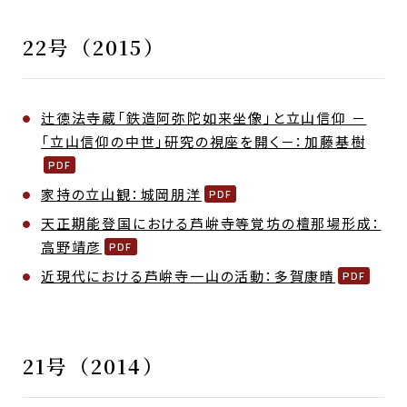
22号（2015）
辻徳法寺蔵「鉄造阿弥陀如来坐像」と立山信仰 －
「立山信仰の中世」研究の視座を開く－：加藤基樹
家持の立山観：城岡朋洋
天正期能登国における芦峅寺等覚坊の檀那場形成：
高野靖彦
近現代における芦峅寺一山の活動：多賀康晴
21号（2014）