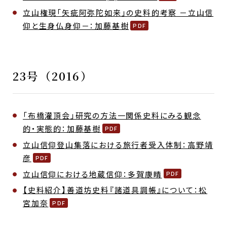
立山権現「矢疵阿弥陀如来」の史料的考察 －立山信
仰と生身仏身仰－：加藤基樹
23号（2016）
「布橋灌頂会」研究の方法一関係史料にみる観念
的・実態的：加藤基樹
立山信仰登山集落における旅行者受入体制：高野靖
彦
立山信仰における地蔵信仰：多賀康晴
【史料紹介】善道坊史料『諸道具調帳』について：松
宮加奈