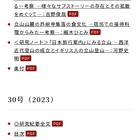
る一考察 ―様々なサブストーリーの存在とその拡散
をめぐって―：吉野俊哉
立山山麓の芦峅寺集落の食文化 ―宿坊での接待料
理からみた一考察―：細木ひとみ
＜研究ノート＞『日本旅行案内』にみる立山 ―西洋
近代登山の成立とイギリス人の立山登山―：河野史
明
奥付
30号（2023）
◎研究紀要全文
目次