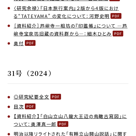
〈研究余禄〉『日本旅行案内』２版から４版におけ
る“TATEYAMA” の変化について：河野史明
［資料紹介］芦峅寺一相坊の『印鑑帳』について ―芦
峅寺宝泉坊旧蔵の資料群から―：細木ひとみ
奥付
31号（2024）
◎研究紀要全文
目次
【資料紹介】「白山立山八龍大王辺の鳥瞰古寫図」に
ついて：奥澤真一郎
明治以降リライトされた「有頼立山開山説話」に関す