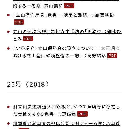
関する一考察：森山義和
「立山信仰用具」覚書 －活用と課題－：加藤基樹
立山の天狗伝説と岩峅寺中道坊の「天狗様」：細木ひ
とみ
［史料紹介］立山保勝会の設立について －大正期に
おける立山登山環境整備の一齣－：高野靖彦
25号（2018）
旧立山炭鉱坑道入口銘板と、かつて芦峅寺に存在し
た炭鉱をめぐる覚書：吉野俊哉
加賀藩と富山藩の神仏分離に関する一考察：森山義