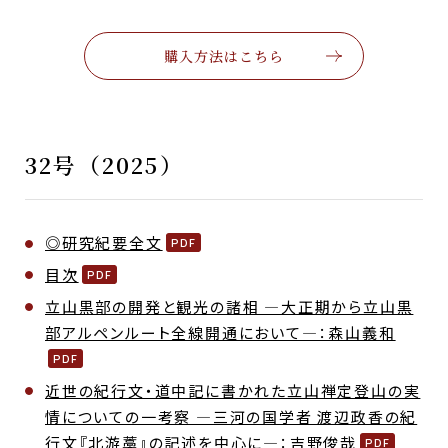
購入方法はこちら
32号（2025）
◎研究紀要全文
目次
立山黒部の開発と観光の諸相 ―大正期から立山黒
部アルペンルート全線開通において―：森山義和
近世の紀行文・道中記に書かれた立山禅定登山の実
情についての一考察 ―三河の国学者 渡辺政香の紀
行文『北游藁』の記述を中心に―：吉野俊哉