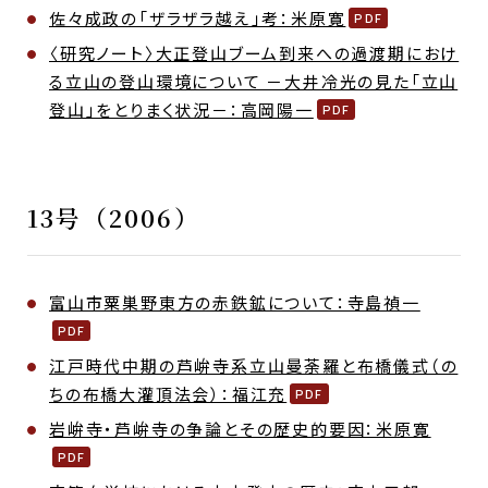
佐々成政の「ザラザラ越え」考：米原寛
〈研究ノート〉大正登山ブーム到来への過渡期におけ
る立山の登山環境について －大井冷光の見た「立山
登山」をとりまく状況－：高岡陽一
13号（2006）
富山市粟巣野東方の赤鉄鉱について：寺島禎一
江戸時代中期の芦峅寺系立山曼荼羅と布橋儀式（の
ちの布橋大灌頂法会）：福江充
岩峅寺・芦峅寺の争論とその歴史的要因：米原寛