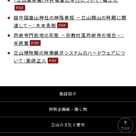
越中国雄山神社の神階奉授 －立山開山の時期に関
連して－：木本秀樹
芦峅寺門前地の形態 －宗教村落芦峅寺の場合－：
米原寛
立山博物館の映像展示システムのハードウェアにつ
いて：薬師正人
施設紹介
特別企画展・催し物
立山の文化と歴史
TOP