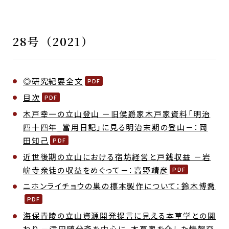
28号（2021）
◎研究紀要全文
目次
木戸幸一の立山登山 －旧侯爵家木戸家資料「明治
四十四年_當用日記」に見る明治末期の登山－：岡
田知己
近世後期の立山における宿坊経営と戸銭収益 －岩
峅寺衆徒の収益をめぐって－：高野靖彦
ニホンライチョウの巣の標本製作について：鈴木博喬
海保青陵の立山資源開発提言に見える本草学との関
わり －津田随分斎を中心に、本草家を介した情報交