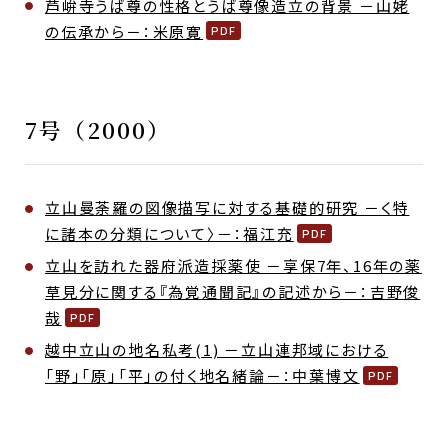
芦峅寺うば尊の性格とうば尊像造立の背景 －山姥
の伝承から－：米原寛
7号（2000）
立山曼荼羅の図像描写に対する基礎的研究 －く特
に諸本の分類について〉－：福江充
立山を訪れた器府派造採薬使 －享保7年、16年の薬
草見分に関する『為覚通聞記』の記述から－：吉野俊
哉
越中立山の地名私考(1) －立山連邦域における
「野」「原」「平」の付く地名緒論－：中葉博文