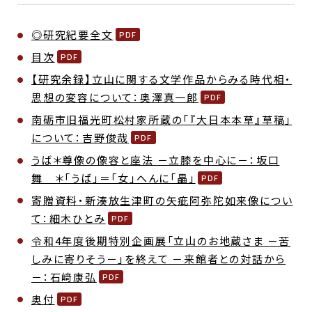
◎研究紀要全文
目次
【研究余録】立山に関する文学作品からみる時代相・
思想の変容について：奥澤真一郎
南砺市旧福光町松村家所蔵の「『大日本本草』草稿」
について：吉野俊哉
うば＊尊像の像容と座法 －立膝を中心に－：坂口
舞 ＊「うば」＝「女」へんに「畾」
寄贈資料・新湊放生津町の矢疵阿弥陀如来像につい
て：細木ひとみ
令和4年度後期特別企画展「立山のお地蔵さま －苦
しみに寄りそう－」を終えて －来館者との対話から
－：石﨑康弘
奥付