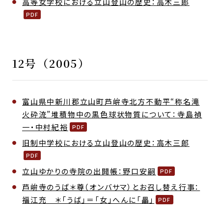
高等女学校における立山登山の歴史：高木三郎
12号（2005）
富山県中新川郡立山町芦峅寺北方不動平“称名滝
火砕流”堆積物中の黒色球状物質について：寺島禎
一・中村紀裕
旧制中学校における立山登山の歴史：高木三郎
立山ゆかりの寺院の出開帳：野口安嗣
芦峅寺のうば＊尊（オンバサマ）とお召し替え行事：
福江充 ＊「うば」＝「女」へんに「畾」