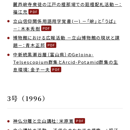
麓芦峅寺衆徒の江戸の檀那場での廻檀配札活動－：
福江充
立山信仰関係用語用字覚書(一) －「峅」と「うば」
－：木本秀樹
博物館における広報活動 －立山博物館の現状と課
題－：青木正邦
中新統黒瀬谷層（富山県）のGeloina-
Telsescopium群集とArcid-Potamid群集の生
息環境：金子一夫
3号（1996）
神仏分離と立山講社：米原寛