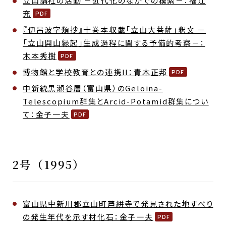
立山講社の活動 －近代化のなかでの模索－：福江
充
『伊呂波字類抄』十巻本収載「立山大菩薩」釈文 －
「立山開山緑起」生成過程に関する予備的考察－：
木本秀樹
博物館と学校教育との連携II：青木正邦
中新統黒瀬谷層（富山県）のGeloina-
Telescopium群集とArcid-Potamid群集につい
て：金子一夫
2号（1995）
富山県中新川郡立山町芦絣寺で発見された地すべり
の発生年代を示す材化石：金子一夫