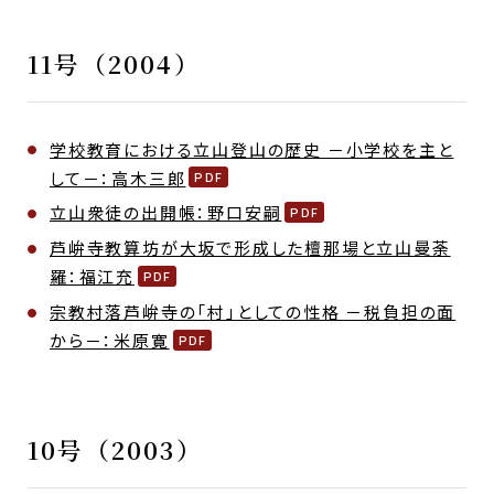
11号（2004）
学校教育における立山登山の歴史 －小学校を主と
して－：高木三郎
立山衆徒の出開帳：野口安嗣
芦峅寺教算坊が大坂で形成した檀那場と立山曼荼
羅：福江充
宗教村落芦峅寺の「村」としての性格 －税負担の面
から－：米原寛
10号（2003）