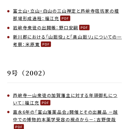
富士山・立山・白山の三山禅定と芦峅寺宿坊家の檀
那場形成過程：福江充
岩峅寺衆徒の出開帳：野口安嗣
新川郡における「山廻役」と「奥山廻リ」についての一
考察：米原寛
9号（2002）
芦峅寺一山衆徒の加賀藩主に対する年頭御礼につ
いて：福江充
嘉永6年の「富山藩薬品会」開催とその出展品 －越
中での博物的本薬学受容の視点から－：吉野俊哉