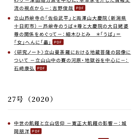
流の視点から－：吉野俊哉
立山芦峅寺の「佐伯武平」と両澤山大慶院（新潟県
十日町市）－芦峅寺のうば＊尊と大慶院の大日姥婆
尊の関係をめぐって－：細木ひとみ ＊「うば」＝
「女」へんに「畾」
〈研究ノート〉立山曼荼羅における地蔵菩薩の図像に
ついて －立山山中の賽の河原・地獄谷を中心に－：
石﨑康弘
27号（2020）
中世の飢饉と立山信仰 －寛正大飢饉の影響－：城
岡朋洋