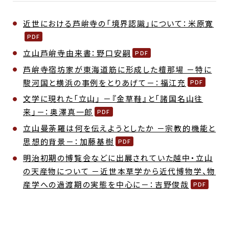
近世における芦峅寺の「境界認識」について：米原寛
立山芦峅寺由来書：野口安嗣
芦峅寺宿坊家が東海道筋に形成した檀那場 －特に
駿河国と横浜の事例をとりあげて－：福江充
文学に現れた「立山」 －『金草鞋』と「諸国名山往
来」－：奥澤真一郎
立山曼荼羅は何を伝えようとしたか －宗教的機能と
思想的背景－：加藤基樹
明治初期の博覧会などに出展されていた越中・立山
の天産物について －近世本草学から近代博物学、物
産学への過渡期の実態を中心に－：吉野俊哉