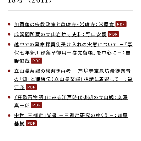
加賀藩の宗教政策と芦峅寺・岩峅寺：米原寛
成巽閣所蔵の立山岩峅寺史料：野口安嗣
越中での幕命採薬使受け入れの実態について －「享
保七年新川郡薬草御用ー巻覚留帳」を中心に－：吉
野俊哉
立山曼荼羅の絵解き再考 －芦峅寺宝泉坊衆徒泰音
の「知」と御絵伝（立山曼荼羅）招請に着眼して－：福
江充
『狂歌百物語』にみる江戸時代後期の立山観：奥澤
真一郎
中世「三禅定」覚書 －三禅定研究のゆくえ－：加藤
基樹