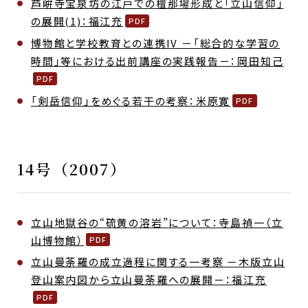
芦峅寺宝泉坊の江戸での檀那場形成と「立山信仰」
の展開(1)：福江充
博物館と学校教育との連携IV －「総合的な学習の
時間」等における出前講座の実践報告－：岡田知己
「剣岳信仰」をめぐる若干の考察：米原寛
14号（2007）
立山地獄谷の“硫黄の溶岩”について：寺島禎一（立
山博物館）
立山曼荼羅の成立過程に関する一考察 －木版立山
登山案内図から立山曼荼羅への展開－：福江充