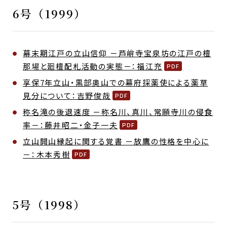
6号（1999）
幕末期江戸の立山信仰 －芦峅寺宝泉坊の江戸の檀
那場と廻檀配札活動の実態－：福江充
享保7年立山・黒部奥山での幕府採薬使による薬草
見分について：吉野俊哉
称名滝の後退速度 －称名川、真川、常願寺川の侵食
率－：藤井昭二・金子一夫
立山開山縁起に関する覚書 －放鷹の性格を中心に
－：木本秀樹
5号（1998）