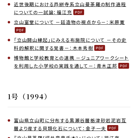
近世後期における芦絣寺系立山曼荼羅の制作過程
についての一試論：福江充
立山室堂について －廷造物の視点から－：米原寛
「立山開山縁起」にみえる布施院について －その史
料的解釈に関する覚書－：木本秀樹
博物館と学校教育との連携 －ジュニアワークシート
を利用した小学校の実践を通して－：青木正邦
1号（1994）
富山県立山町に分布する黒瀬谷層栃津砂岩泥岩互
層より産する貝類化石について：金子一夫
『立山曼荼羅[坪井竜童氏本]』について：福江充