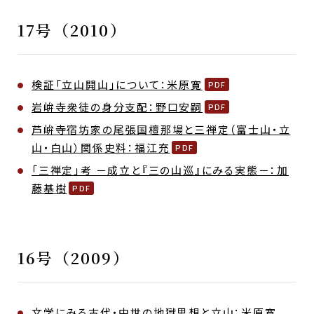
17号（2010）
検証「立山開山」について：米原寛
岩峅寺衆徒の身分支配：野口安嗣
芦峅寺宿坊家の尾張国檀那場と三禅定（富士山・立
山・白山）関係史料：福江充
「三禅定」考 －成立と『三の山巡』にみる実態－：加
藤基樹
16号（2009）
文学にみる古代・中世の地獄思想と立山：米原寛