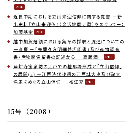
近世中期における立山来迎信仰に関する覚書 －新
出史料『立山来迎仏』（金沢妙慶寺蔵）をめぐって－：
加藤基樹
越中加賀藩領における薬草の採取と流通についての
一考察 －「売薬々方明細并巧能書」及び産物調査
書・産物関係留書の記述から－：嘉藤潤一
芦峅寺宝泉坊の江戸での檀那場形成と「立山信仰」
の展開(2) －江戸時代後期の江戸城大奥及び諸大
名家をめぐる立山信仰－：福江充
15号（2008）