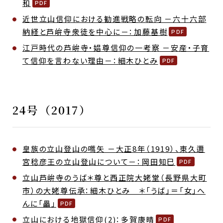
和
近世立山信仰における勧進戦略の転向 －六十六部
納経と芦峅寺衆徒を中心に－：加藤基樹
江戸時代の芦峅寺・娼尊信仰の一考察 －安産・子育
て信仰を言わない理由－：細木ひとみ
24号（2017）
皇族の立山登山の嚆矢 －大正8年（1919）、東久邇
宮稔彦王の立山登山について－：岡田知巳
立山芦峅寺のうば＊尊と西正院大姥堂（長野県大町
市）の大姥尊伝承：細木ひとみ ＊「うば」＝「女」へ
んに「畾」
立山における地獄信仰(2)：多賀康晴