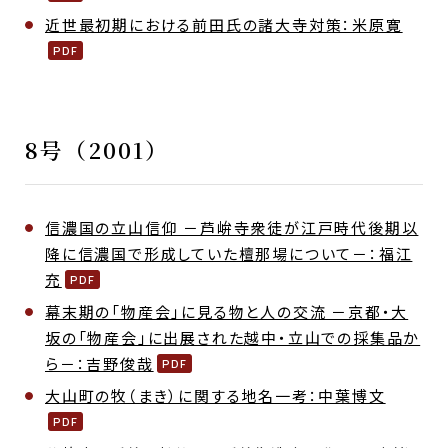
近世最初期における前田氏の諸大寺対策：米原寛
8号（2001）
信濃国の立山信仰 －芦峅寺衆徒が江戸時代後期以
降に信濃国で形成していた檀那場について－：福江
充
幕末期の「物産会」に見る物と人の交流 －京都・大
坂の「物産会」に出展された越中・立山での採集品か
ら－：吉野俊哉
大山町の牧（まき）に関する地名一考：中葉博文