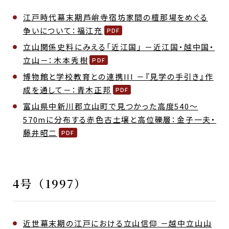
江戸時代幕末期芦峅寺宿坊家間の檀那場をめぐる
争いについて：福江充
立山関係史料にみえる「近江国」 －近江国・越中国・
立山－：木本秀樹
博物館と学校教育との連携III －『見学の手引き』作
成を通して－：青木正邦
富山県中新川郡立山町で見つかった高度540～
570mに分布する赤色古土壌と高位礫層：金子一夫・
藤井昭二
4号（1997）
近世幕末期の江戸における立山信仰 －越中立山山