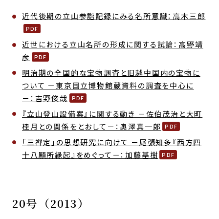
近代後期の立山参詣記録にみる名所意識：高木三郎
近世における立山名所の形成に関する試論：高野靖
彦
明治期の全国的な宝物調査と旧越中国内の宝物に
ついて －東京国立博物館蔵資料の調査を中心に
－：吉野俊哉
『立山登山設備案』に関する動き －佐伯茂治と大町
桂月との関係をとおして－：奥澤真一郎
「三禅定」の思想研究に向けて －尾張知多『西方四
十八願所縁起』をめぐって－：加藤基樹
20号（2013）