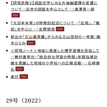
【研究余録２】説話文学にみる片袖幽霊譚の変遷に
ついて―近世の説話を中心として―：奥澤真一郎
『大日本本草』の特徴的記述について―「応用」、「雑
記」を中心に―：吉野俊哉
新出の「立山曼荼羅」からみる立山信仰の一考察：細
木ひとみ
＜研究ノート＞地域に根差した博学連携を目指して
―教科書単元・「総合的な学習の時間」年間指導計
画を意識した地域の小学校への広報活動―：石﨑康
弘
奥付
29号（2022）